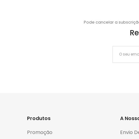
Pode cancelar a subscriçã
Re
Produtos
A Noss
Promoção
Envio D