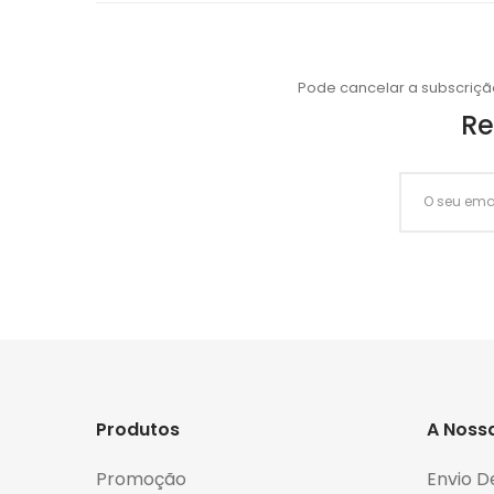
Pode cancelar a subscriçã
Re
Produtos
A Noss
Promoção
Envio D