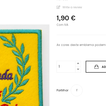
Write a review
1,90 €
Com IVA
As cores deste emblema podem 
AD
Partilhar