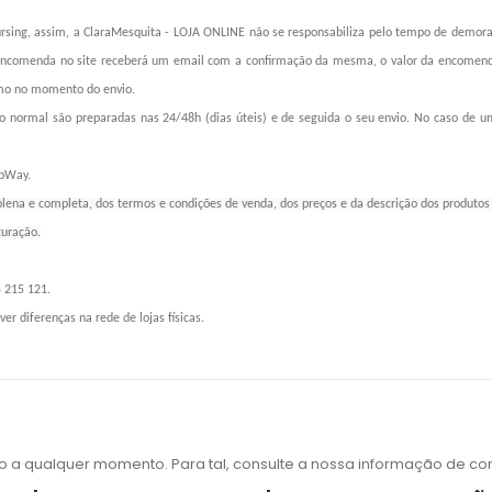
rsing, assim, a ClaraMesquita - LOJA ONLINE não se responsabiliza pelo tempo de demora 
r a encomenda no site receberá um email com a confirmação da mesma, o valor da encome
mo no momento do envio.
xo normal são preparadas nas 24/48h (dias úteis) e de seguida o seu envio. No caso de
MbWay.
plena e completa, dos termos e condições de venda, dos preços e da descrição dos produto
turação.
5 215 121.
r diferenças na rede de lojas físicas.
o a qualquer momento. Para tal, consulte a nossa informação de con