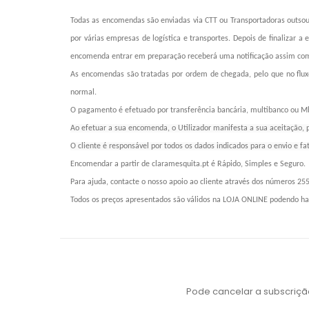
Todas as encomendas são enviadas via CTT ou Transportadoras outsou
por várias empresas de logística e transportes. Depois de finaliza
encomenda entrar em preparação receberá uma notificação assim co
As encomendas são tratadas por ordem de chegada, pelo que no flu
normal.
O pagamento é efetuado por transferência bancária, multibanco ou 
Ao efetuar a sua encomenda, o Utilizador manifesta a sua aceitação, 
O cliente é responsável por todos os dados indicados para o envio e fa
Encomendar a partir de claramesquita.pt é Rápido, Simples e Seguro.
Para ajuda, contacte o nosso apoio ao cliente através dos números 25
Todos os preços apresentados são válidos na LOJA ONLINE podendo have
Pode cancelar a subscriçã