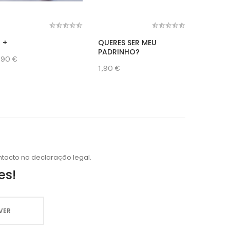
 +
QUERES SER MEU
DOS IR
PADRINHO?
,90 €
1,90 €
1,90 €
tacto na declaração legal.
es!