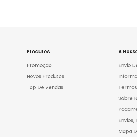
Produtos
A Noss
Promoção
Envio D
Novos Produtos
Informa
Top De Vendas
Termos
Sobre 
Pagame
Envios,
Mapa Do