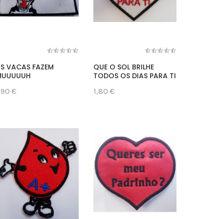
S VACAS FAZEM
QUE O SOL BRILHE
DONT'N 
MUUUUUH
TODOS OS DIAS PARA TI
LOST T
,90 €
1,80 €
1,90 €