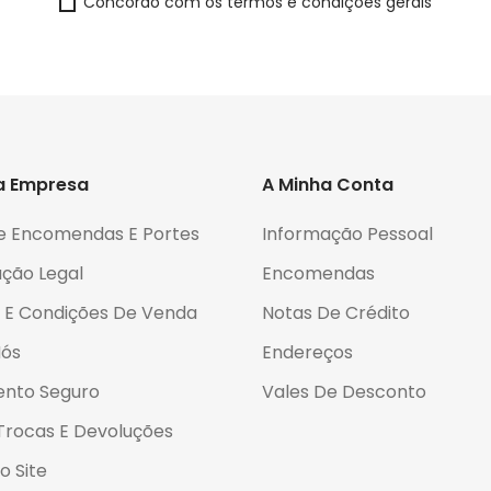
Concordo com os termos e condições gerais
a Empresa
A Minha Conta
e Encomendas E Portes
Informação Pessoal
ção Legal
Encomendas
 E Condições De Venda
Notas De Crédito
Nós
Endereços
nto Seguro
Vales De Desconto
 Trocas E Devoluções
 Site