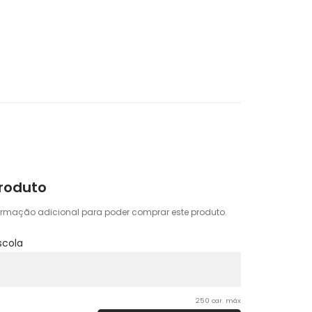
Produto
ormação adicional para poder comprar este produto.
scola
250 car. máx