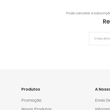
Pode cancelar a subscriçã
Re
Produtos
A Noss
Promoção
Envio D
Novos Produtos
Informa