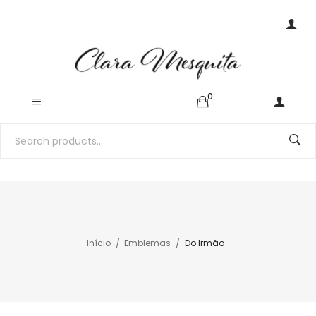
0
Início
Emblemas
Do Irmão