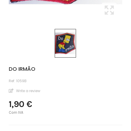
DO IRMÃO
Ref:
1059B
Write a review
1,90 €
Com IVA