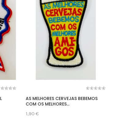
L
AS MELHORES CERVEJAS BEBEMOS
DA PSEUD
COM OS MELHORES...
1,90 €
1,90 €