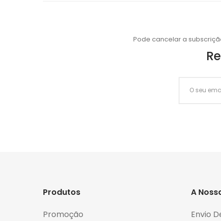
Pode cancelar a subscriçã
Re
Produtos
A Noss
Promoção
Envio D