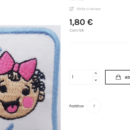
Write a review
1,80 €
Com IVA
AD
Partilhar