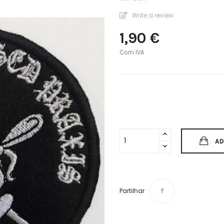
Write a review
1,90 €
Com IVA
AD
Partilhar