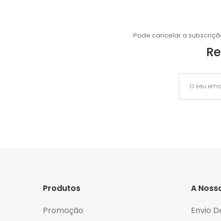
Pode cancelar a subscriçã
Re
Produtos
A Noss
Promoção
Envio D