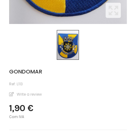
GONDOMAR
Ref:
L113
Write a review
1,90 €
Com IVA