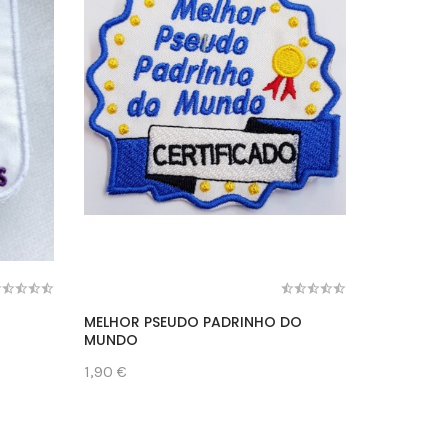
MELHOR PSEUDO PADRINHO DO
FRIENDS 
MUNDO
1,90 €
1,90 €