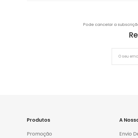
Pode cancelar a subscriçã
Re
Produtos
A Noss
Promoção
Envio D