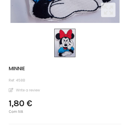
MINNIE
Ref:
458B
Write a review
1,80 €
Com IVA