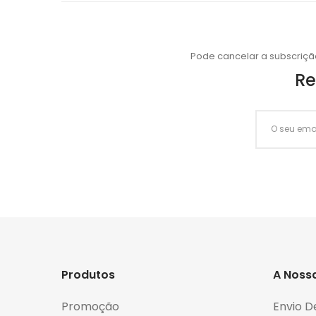
Pode cancelar a subscriçã
Re
Produtos
A Noss
Promoção
Envio D