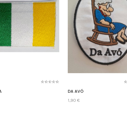
A
DA AVÓ
1,90 €