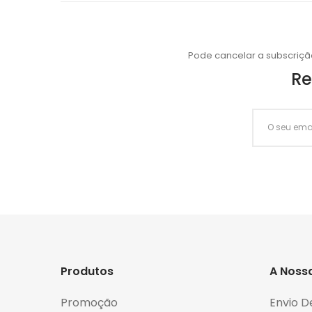
Pode cancelar a subscriçã
Re
Produtos
A Noss
Promoção
Envio D