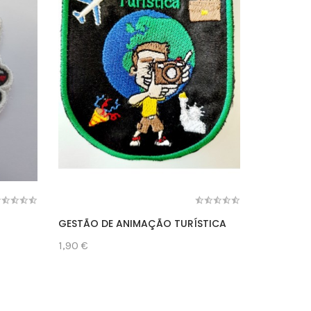
GESTÃO DE ANIMAÇÃO TURÍSTICA
O QUE FA
SEPARA
1,90 €
1,90 €