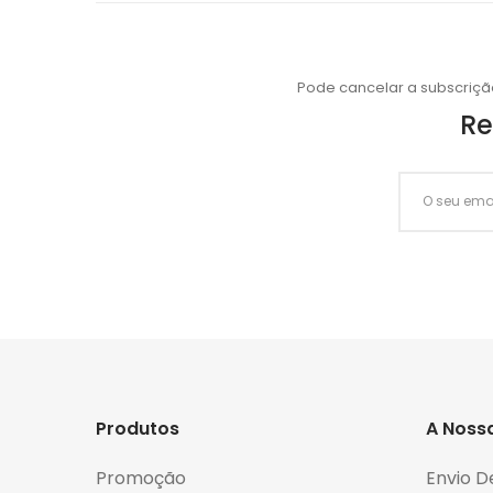
Pode cancelar a subscriçã
Re
Produtos
A Noss
Promoção
Envio D