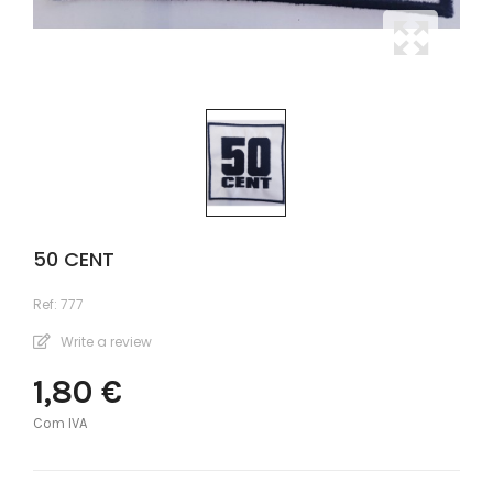
50 CENT
Ref:
777
Write a review
1,80 €
Com IVA