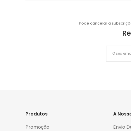
Pode cancelar a subscriçã
Re
Produtos
A Noss
Promoção
Envio D