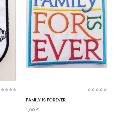
FAMILY IS FOREVER
MISS COM
1,90 €
1,90 €