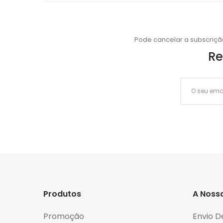
Pode cancelar a subscriçã
Re
Produtos
A Noss
Promoção
Envio D