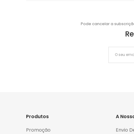
Pode cancelar a subscriçã
Re
Produtos
A Noss
Promoção
Envio D