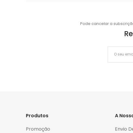
Pode cancelar a subscriçã
Re
Produtos
A Noss
Promoção
Envio D