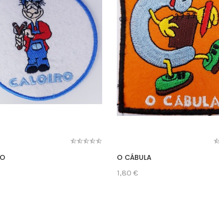
RO
O CÁBULA
1,80 €