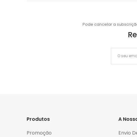
Pode cancelar a subscriçã
Re
Produtos
A Noss
Promoção
Envio D