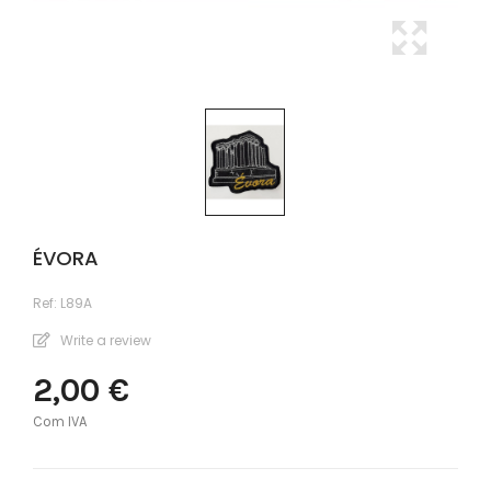
ÉVORA
Ref:
L89A
Write a review
2,00 €
Com IVA