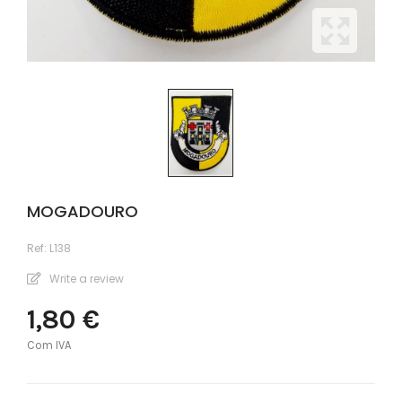
MOGADOURO
Ref:
L138
Write a review
1,80 €
Com IVA