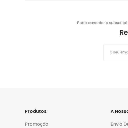
Pode cancelar a subscriçã
Re
Produtos
A Noss
Promoção
Envio D