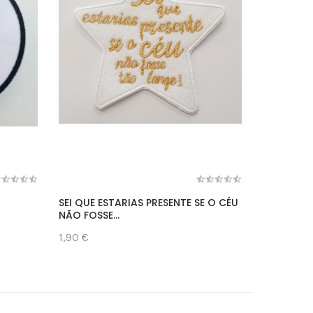
SEI QUE ESTARIAS PRESENTE SE O CÉU
MISS AFI
NÃO FOSSE...
1,90 €
1,90 €