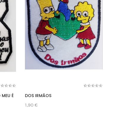
 MEU É
DOS IRMÃOS
PORTUGUÊ
1,90 €
1,75 €