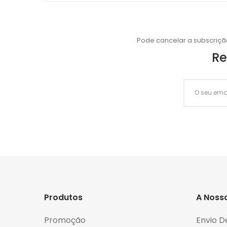
Pode cancelar a subscriçã
Re
Produtos
A Noss
Promoção
Envio D