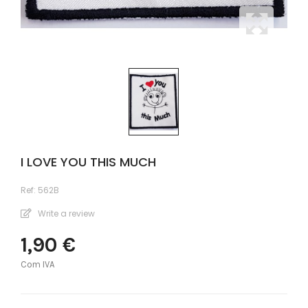
I LOVE YOU THIS MUCH
Ref:
562B
Write a review
1,90 €
Com IVA