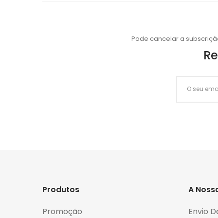
Pode cancelar a subscriçã
Re
Produtos
A Noss
Promoção
Envio D