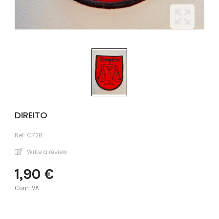
DIREITO
Ref:
C72B
Write a review
1,90 €
Com IVA