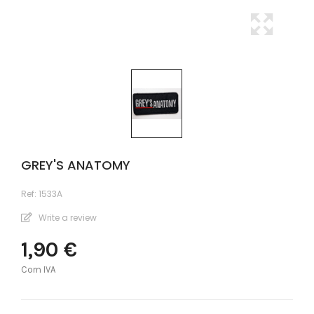
GREY'S ANATOMY
Ref:
1533A
Write a review
1,90 €
Com IVA