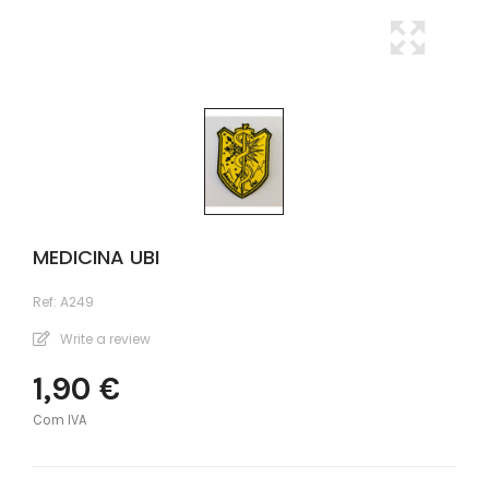
MEDICINA UBI
Ref:
A249
Write a review
1,90 €
Com IVA