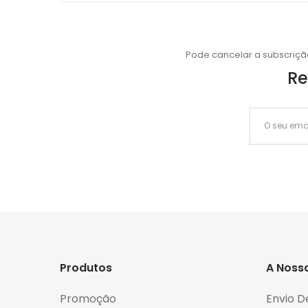
Pode cancelar a subscriçã
Re
Produtos
A Noss
Promoção
Envio D