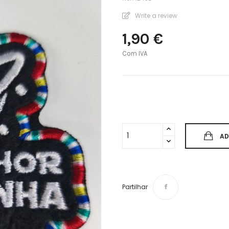
Write a review
1,90 €
Com IVA
AD
Partilhar