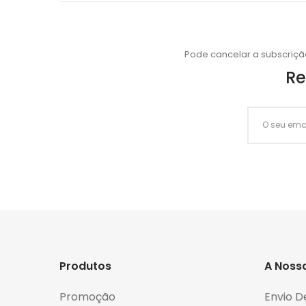
Pode cancelar a subscriçã
Re
Produtos
A Noss
Promoção
Envio D