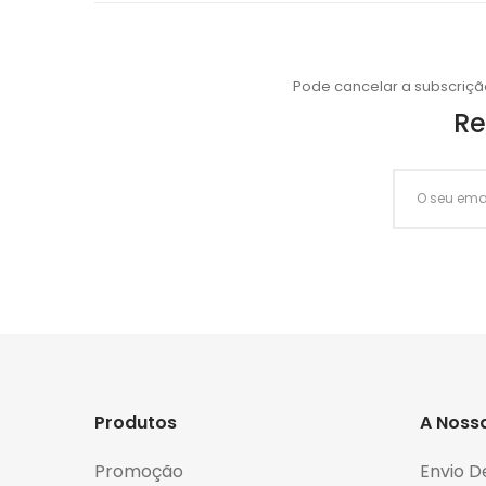
Pode cancelar a subscriçã
Re
Produtos
A Noss
Promoção
Envio D