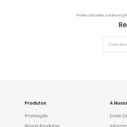
Pode cancelar a subscriçã
Re
Produtos
A Noss
Promoção
Envio D
Novos Produtos
Informa