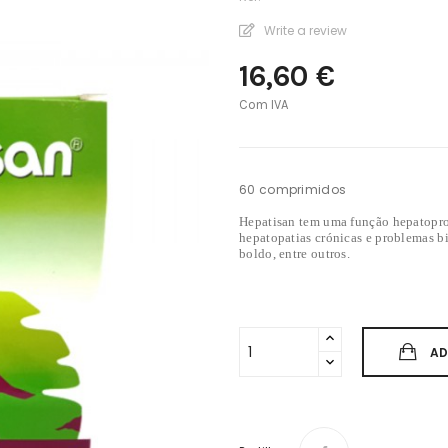
Write a review
16,60 €
Com IVA
60 comprimidos
Hepatisan tem uma função hepatoprot
hepatopatias crónicas e problemas bi
boldo, entre outros.
AD