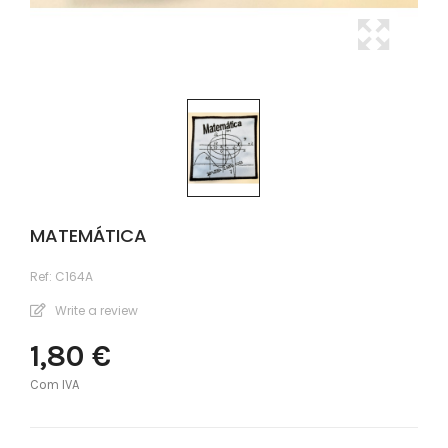
MATEMÁTICA
Ref:
C164A
Write a review
1,80 €
Com IVA