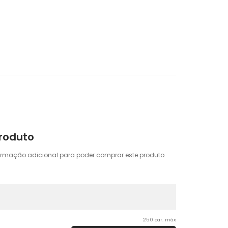
Produto
ormação adicional para poder comprar este produto.
250 car. máx