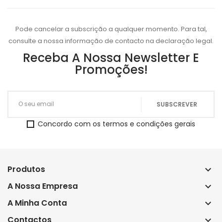
Pode cancelar a subscrição a qualquer momento. Para tal,
consulte a nossa informação de contacto na declaração legal.
Receba A Nossa Newsletter E
Promoções!
Concordo com os termos e condições gerais
Produtos
keyboard_arrow_down
A Nossa Empresa
keyboard_arrow_down
A Minha Conta
keyboard_arrow_down
Contactos
keyboard_arrow_down