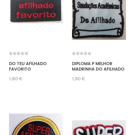
DO TEU AFILHADO
DIPLOMA P MELHOR
FAVORITO
MADRINHA DO AFILHADO
1,80 €
1,90 €