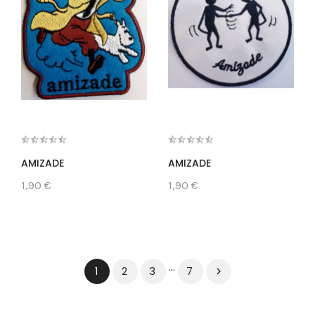
AMIZADE
AMIZADE
1,90 €
1,90 €
…
2
3
7
1
