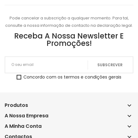
Pode cancelar a subscrição a qualquer momento. Para tal,
consulte a nossa informação de contacto na declaração legal.
Receba A Nossa Newsletter E
Promoções!
Concordo com os termos e condições gerais
Produtos
keyboard_arrow_down
A Nossa Empresa
keyboard_arrow_down
A Minha Conta
keyboard_arrow_down
Contactos
keyboard_arrow_down