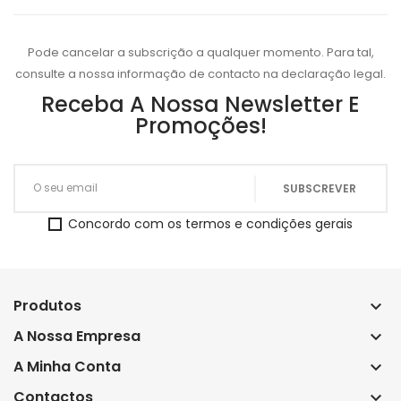
Pode cancelar a subscrição a qualquer momento. Para tal,
consulte a nossa informação de contacto na declaração legal.
Receba A Nossa Newsletter E
Promoções!
Concordo com os termos e condições gerais
Produtos
keyboard_arrow_down
A Nossa Empresa
keyboard_arrow_down
A Minha Conta
keyboard_arrow_down
Contactos
keyboard_arrow_down