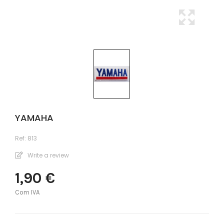
YAMAHA
Ref:
813
Write a review
1,90 €
Com IVA