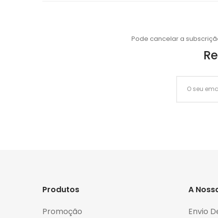
Pode cancelar a subscriçã
Re
Produtos
A Noss
Promoção
Envio D