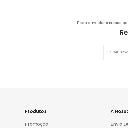
Pode cancelar a subscriçã
Re
Produtos
A Noss
Promoção
Envio D