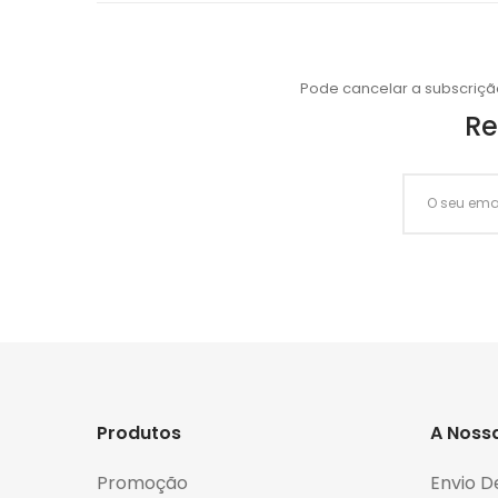
Pode cancelar a subscriçã
Re
Produtos
A Noss
Promoção
Envio D