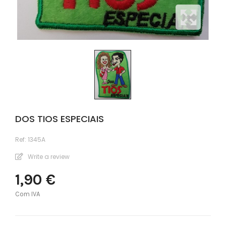
DOS TIOS ESPECIAIS
Ref:
1345A
Write a review
1,90 €
Com IVA