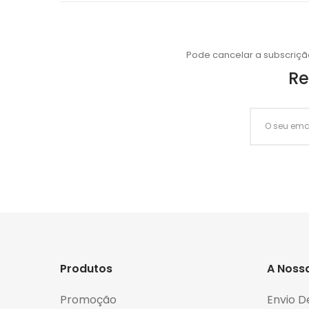
Pode cancelar a subscriçã
Re
Produtos
A Noss
Promoção
Envio D