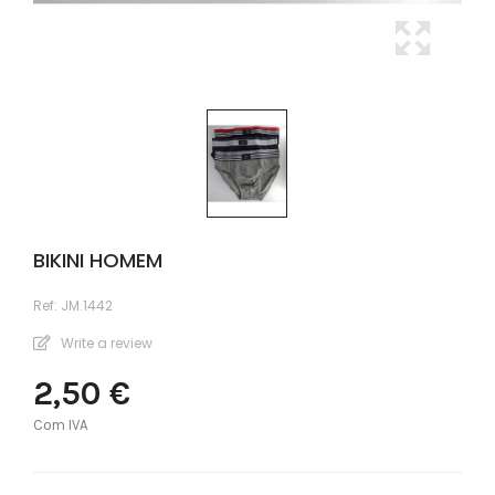
BIKINI HOMEM
Ref:
JM.1442
Write a review
2,50 €
Com IVA