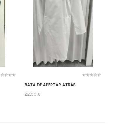
BATA DE APERTAR ATRÁS
BATA LAB
22,50 €
22,50 €