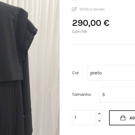
Write a review
290,00 €
Com IVA
Cor
Tamanho
AD