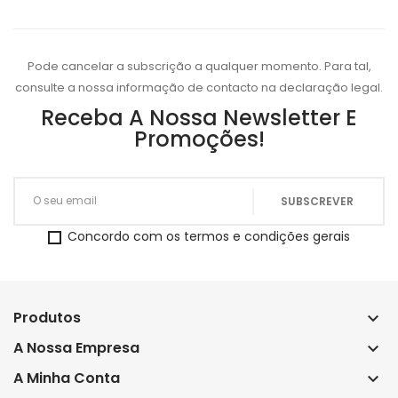
Pode cancelar a subscrição a qualquer momento. Para tal,
consulte a nossa informação de contacto na declaração legal.
Receba A Nossa Newsletter E
Promoções!
Concordo com os termos e condições gerais
Produtos
keyboard_arrow_down
A Nossa Empresa
keyboard_arrow_down
A Minha Conta
keyboard_arrow_down