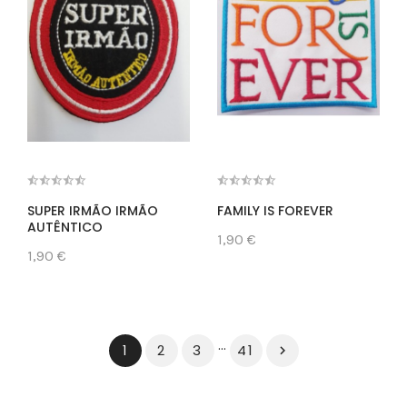
SUPER IRMÃO IRMÃO
FAMILY IS FOREVER
AUTÊNTICO
1,90 €
1,90 €
…
2
3
41
1
