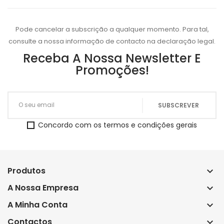
Pode cancelar a subscrição a qualquer momento. Para tal,
consulte a nossa informação de contacto na declaração legal.
Receba A Nossa Newsletter E
Promoções!
Concordo com os termos e condições gerais
Produtos
keyboard_arrow_down
A Nossa Empresa
keyboard_arrow_down
A Minha Conta
keyboard_arrow_down
Contactos
keyboard_arrow_down